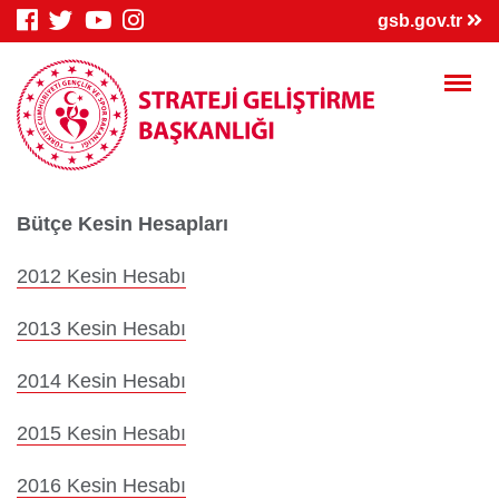
×
gsb.gov.tr
Bütçe Kesin Hesapları
Genç Bilgi
Spor Bilgi
Kredi/Yurt
Sistemi
Sistemi
İşlemleri
2012 Kesin Hesabı
2013 Kesin Hesabı
2014 Kesin Hesabı
Kredi/Yurt E-
Kredi Borcu
Kredi/Bursum
2015 Kesin Hesabı
Ödeme
Sorgula
Yattı mı?
2016 Kesin Hesabı